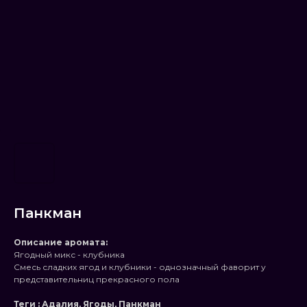
Панкман
Описание аромата:
Ягодный микс - клубника
Смесь сладких ягод и клубники - однозначный фаворит у
представительниц прекрасного пола
Теги : Адалия, Ягоды, Панкман