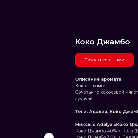
Коко Джамбо
Связаться с нами
Описание аромата:
Кокос - лимон.
Сочетание кокосовой мякот
ayyayai!
Теги: Адалия, Коко Джам
Миксы с Adalya «Коко Дж
Коко Джамбо 40% + Кола (
Коко Джамбо 30% + Ледяна