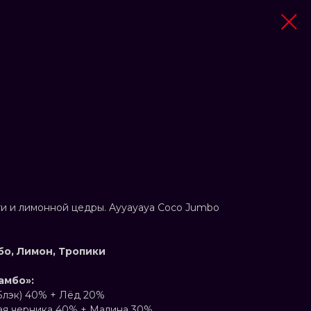
и и лимонной цедры. Ayyayaya Coco Jumbo
бо, Лимон, Тропики
амбо»:
Блэк) 40% + Лёд 20%
я черника 40% + Малина 30%